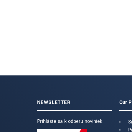
NEWSLETTER
Our P
Prihláste sa k odberu noviniek
S
P