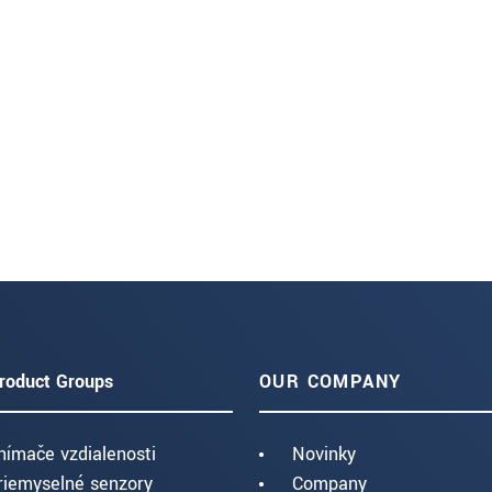
roduct Groups
OUR COMPANY
nímače vzdialenosti
Novinky
riemyselné senzory
Company