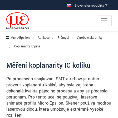
Prejdite priamo na hlavnú navigáciu
Prejdite priamo na obsah
Prejsť na vedľajšiu navigáciu
Slovenská republika
Micro-Epsilon
Aplikace
Průmysl
Výroba elektroniky
Coplanarity IC pins
Měření koplanarity IC kolíků
Při procesech spájkování SMT a reflow je nutno
prověřit koplanaritu kolíků, aby byla zajištěna
dokonalá kvalita pájecího procesu a aby se předešlo
poruchám. Pro tento účel se používají laserové
snímače profilu Micro-Epsilon. Skener používá modrou
laserovou diodu, která umožňuje extrémně vysoké
rozlišení.