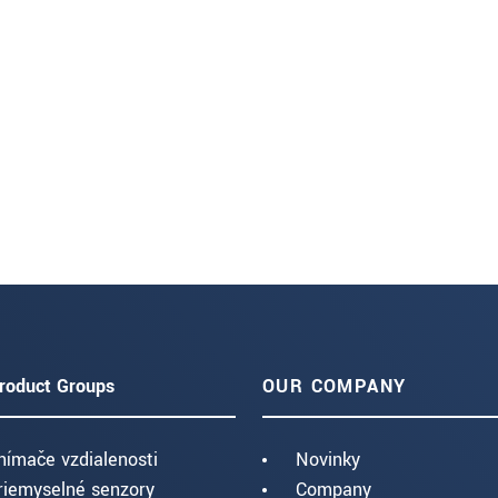
roduct Groups
OUR COMPANY
nímače vzdialenosti
Novinky
riemyselné senzory
Company