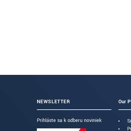
NEWSLETTER
Our P
Prihláste sa k odberu noviniek
S
P