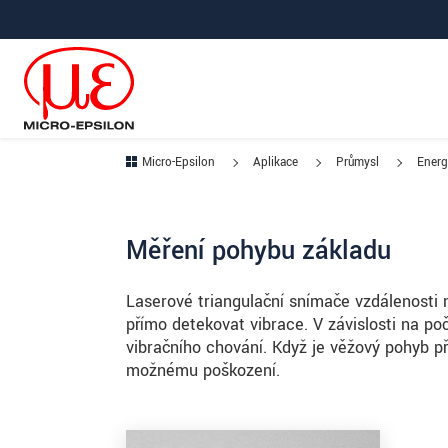
Prejdite priamo na hlavnú navigáciu
Prejdite priamo na obsah
Prejsť na vedľajšiu navigáciu
Micro-Epsilon
Aplikace
Průmysl
Energ
Měření pohybu základu
Laserové triangulační snímače vzdálenosti 
přímo detekovat vibrace. V závislosti na p
vibračního chování. Když je věžový pohyb pří
možnému poškození.