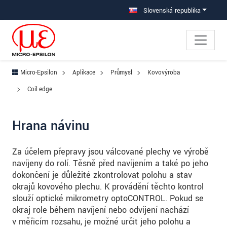
Prejdite priamo na hlavnú navigáciu
Prejdite priamo na obsah
Prejsť na vedľajšiu navigáciu
Slovenská republika
Micro-Epsilon
Aplikace
Průmysl
Kovovýroba
Coil edge
Hrana návinu
Za účelem přepravy jsou válcované plechy ve výrobě
navíjeny do rolí. Těsně před navíjením a také po jeho
dokončení je důležité zkontrolovat polohu a stav
okrajů kovového plechu. K provádění těchto kontrol
slouží optické mikrometry optoCONTROL. Pokud se
okraj role během navíjení nebo odvíjení nachází
v měřicím rozsahu, je možné určit jeho polohu a