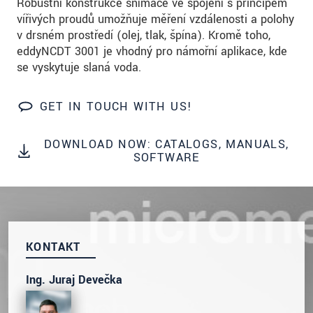
Robustní konstrukce snímače ve spojení s principem
prosím naše
prohlášení o ochraně osobních údajů
vířivých proudů umožňuje měření vzdálenosti a polohy
v drsném prostředí (olej, tlak, špína). Kromě toho,
ODOSLAŤ SPRÁVU
eddyNCDT 3001 je vhodný pro námořní aplikace, kde
se vyskytuje slaná voda.
GET IN TOUCH WITH US!
DOWNLOAD NOW: CATALOGS, MANUALS,
SOFTWARE
KONTAKT
Ing. Juraj Devečka