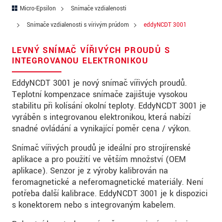
PSČ
Micro-Epsilon
Snímače vzdialenosti
Snímače vzdialenosti s vírivým prúdom
eddyNCDT 3001
Mesto
*
LEVNÝ SNÍMAČ VÍŘIVÝCH PROUDŮ S
Krajina
*
INTEGROVANOU ELEKTRONIKOU
Telefon
EddyNCDT 3001 je nový snímač vířivých proudů.
Teplotní kompenzace snímače zajišťuje vysokou
E-Mail
*
stabilitu při kolísání okolní teploty. EddyNCDT 3001 je
Vaša správa
*
vyráběn s integrovanou elektronikou, která nabízí
snadné ovládání a vynikající poměr cena / výkon.
Snímač vířivých proudů je ideální pro strojírenské
aplikace a pro použití ve větším množství (OEM
Please keep me informed about product
aplikace). Senzor je z výroby kalibrován na
innovations by e-mail.
feromagnetické a neferomagnetické materiály. Není
potřeba další kalibrace. EddyNCDT 3001 je k dispozici
* Povinné informace
s konektorem nebo s integrovaným kabelem.
S vašimi údaji zacházíme důvěrně. Přečtěte si