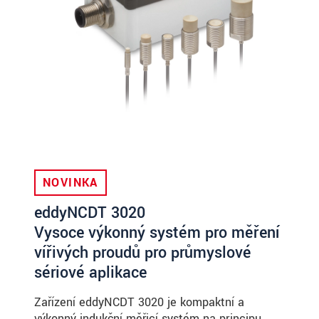
NOVINKA
eddyNCDT 3020
Vysoce výkonný systém pro měření
vířivých proudů pro průmyslové
sériové aplikace
Zařízení eddyNCDT 3020 je kompaktní a
výkonný indukční měřicí systém na principu