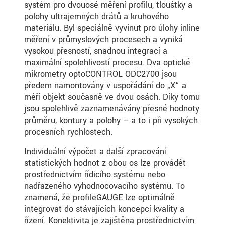
systém pro dvouosé měření profilu, tloušťky a
polohy ultrajemných drátů a kruhového
materiálu. Byl speciálně vyvinut pro úlohy inline
měření v průmyslových procesech a vyniká
vysokou přesností, snadnou integrací a
maximální spolehlivostí procesu. Dva optické
mikrometry optoCONTROL ODC2700 jsou
předem namontovány v uspořádání do „X“ a
měří objekt současně ve dvou osách. Díky tomu
jsou spolehlivě zaznamenávány přesné hodnoty
průměru, kontury a polohy – a to i při vysokých
procesních rychlostech.
Individuální výpočet a další zpracování
statistických hodnot z obou os lze provádět
prostřednictvím řídicího systému nebo
nadřazeného vyhodnocovacího systému. To
znamená, že profileGAUGE lze optimálně
integrovat do stávajících koncepcí kvality a
řízení. Konektivita je zajištěna prostřednictvím