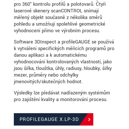
pro 360° kontrolu profilů a polotovarů. Čtyři
laserové skenery scanCONTROL snímají
měřený objekt současně z několika směrů
pohledu a umožňují spolehlivé geometrické
vyhodnocení přímo ve výrobním procesu.
Software 3DInspect a profileGAUGE se používá
k vytváření specifických měřicích programů pro
danou aplikaci a k automatickému
vyhodnocování kontrolovaných vlastností, jako
jsou šířka, tloušťka, úhly, radiusy, hloubky, šířky
mezer, průměry nebo odchylky
jmenovitých/skutečných hodnot.
Výsledky lze předávat nadřazeným systémům
pro zajištění kvality a monitorování procesu.
PROFILEGAUGE X.LP-3D