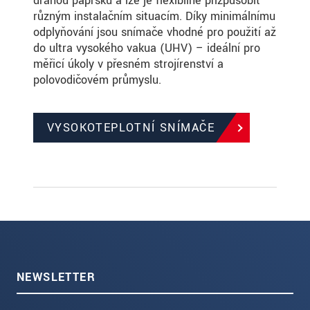
dráhou paprsku a lze je flexibilně přizpůsobit
různým instalačním situacím. Díky minimálnímu
odplyňování jsou snímače vhodné pro použití až
do ultra vysokého vakua (UHV) – ideální pro
měřicí úkoly v přesném strojírenství a
polovodičovém průmyslu.
VYSOKOTEPLOTNÍ SNÍMAČE
NEWSLETTER