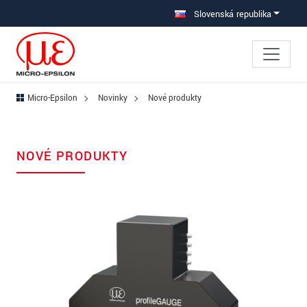
Prejdite priamo na hlavnú navigáciu
Prejdite priamo na obsah
Slovenská republika
Micro-Epsilon
Novinky
Nové produkty
NOVÉ PRODUKTY