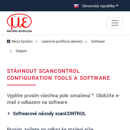
Prejdite priamo na hlavnú navigáciu
Prejdite priamo na obsah
Slovenská republika
Micro-Epsilon
Laserové profilové skenery
Software
Stažení
STÁHNOUT SCANCONTROL
CONFIGURATION TOOLS A SOFTWARE
Vyplňte prosím všechna pole označená *. Obdržíte e-
mail s odkazem na software.
Softwarové návody scanCONTROL
Prosím, zašlete mi odkaz ke stažení níže