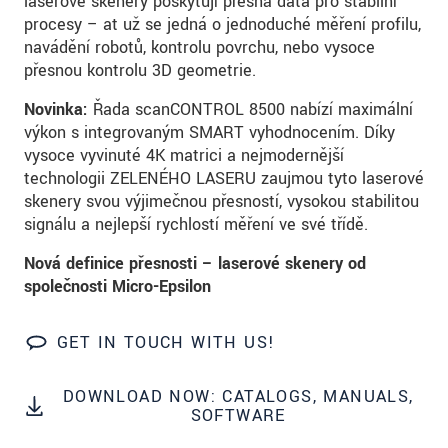
laserové skenery poskytují přesná data pro stabilní
S vašimi údaji zacházíme důvěrně. Přečtěte si
procesy – ať už se jedná o jednoduché měření profilu,
prosím naše
prohlášení o ochraně osobních údajů
navádění robotů, kontrolu povrchu, nebo vysoce
přesnou kontrolu 3D geometrie.
ODOSLAŤ SPRÁVU
Novinka:
Řada scanCONTROL 8500 nabízí maximální
výkon s integrovaným SMART vyhodnocením. Díky
vysoce vyvinuté 4K matrici a nejmodernější
technologii ZELENÉHO LASERU zaujmou tyto laserové
skenery svou výjimečnou přesností, vysokou stabilitou
signálu a nejlepší rychlostí měření ve své třídě.
Nová definice přesnosti – laserové skenery od
společnosti Micro-Epsilon
GET IN TOUCH WITH US!
DOWNLOAD NOW: CATALOGS, MANUALS,
SOFTWARE