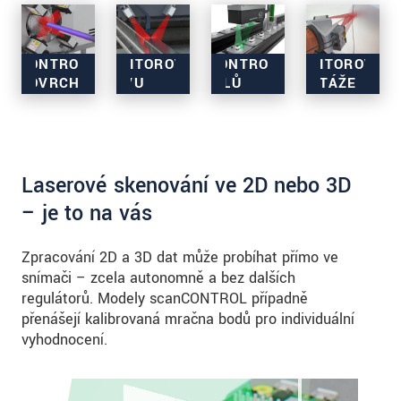
Kontrola
Monitorování
Monitorování
KONTROLA
MONITOROVÁNÍ
KONTROLA
MONITOROVÁNÍ
povrchu
Kontrola
montáže a
stavu a
POVRCHU
STAVU
DÍLŮ
MONTÁŽE
a detekce
geometrie
navádění
zajišťování
vad
dílů
robotů
kvality, a to i
přímo na
různých
prostřednictvím
v mobilních
výrobních
velikostí
jediného
aplikacích
linkách
skeneru
Laserové skenování ve 2D nebo 3D
– je to na vás
Zpracování 2D a 3D dat může probíhat přímo ve
snímači – zcela autonomně a bez dalších
regulátorů. Modely scanCONTROL případně
přenášejí kalibrovaná mračna bodů pro individuální
vyhodnocení.