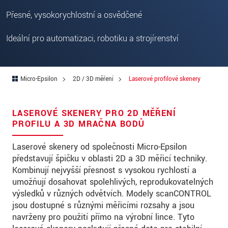
Ulica
Přesné, vysokorychlostní a osvědčené
PSČ
Ideální pro automatizaci, robotiku a strojírenství
Mesto
*
Krajina
*
Micro-Epsilon
2D / 3D měření
Laserové profilové skenery
Telefon
E-Mail
*
LASEROVÉ SKENERY PRO 2D MĚŘENÍ
PROFILU A 3D MRAČNA BODŮ
Vaša správa
*
Laserové skenery od společnosti Micro-Epsilon
představují špičku v oblasti 2D a 3D měřicí techniky.
Kombinují nejvyšší přesnost s vysokou rychlostí a
Please keep me informed about product
umožňují dosahovat spolehlivých, reprodukovatelných
innovations by e-mail.
výsledků v různých odvětvích. Modely scanCONTROL
jsou dostupné s různými měřicími rozsahy a jsou
navrženy pro použití přímo na výrobní lince. Tyto
* Povinné informace