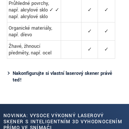
Průhledné povrchy,
např. akrylové sklo ✓ ✓
✓
✓
např. akrylové sklo
Organické materiály,
✓
✓
např. dřevo
Žhavé, žhnoucí
✓
✓
předměty, např. ocel
Nakonfigurujte si vlastní laserový skener právě
teď!
NOVINKA: VYSOCE VÝKONNÝ LASEROVÝ
SKENER S INTELIGENTNÍM 3D VYHODNOCENÍM
PŘÍMO VE SNÍMAČI