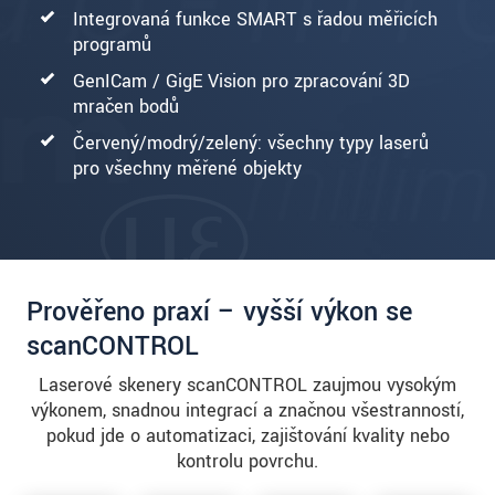
Integrovaná funkce SMART s řadou měřicích
programů
GenICam / GigE Vision pro zpracování 3D
mračen bodů
Červený/modrý/zelený: všechny typy laserů
pro všechny měřené objekty
Prověřeno praxí – vyšší výkon se
scanCONTROL
Laserové skenery scanCONTROL zaujmou vysokým
výkonem, snadnou integrací a značnou všestranností,
pokud jde o automatizaci, zajišťování kvality nebo
kontrolu povrchu.