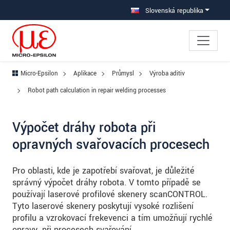
Prejdite priamo na hlavnú navigáciu
Prejdite priamo na obsah
Prejsť na vedľajšiu navigáciu
Slovenská republika
Micro-Epsilon
Aplikace
Průmysl
Výroba aditiv
Robot path calculation in repair welding processes
Výpočet dráhy robota při
opravných svařovacích procesech
Pro oblasti, kde je zapotřebí svařovat, je důležité
správný výpočet dráhy robota. V tomto případě se
používají laserové profilové skenery scanCONTROL.
Tyto laserové skenery poskytují vysoké rozlišení
profilu a vzrokovací frekevenci a tím umožňují rychlé
opravy. při procesech svařování.