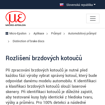
Prejdite priamo na hlavnú navigáciu
Prejdite priamo na obsah
Prejsť na vedľajšiu navigáciu
Slovenská republika
Micro-Epsilon
Aplikace
Průmysl
Automobilový průmysl
Distinction of brake discs
Rozlišení brzdových kotoučů
Při zpracování brzdových kotoučů je nutné před
každou fází výroby vybrat správný kotouč, který bude
odpovídat danému modelu automobilu. K identifikaci
a klasifikaci brzdových kotoučů slouží laserové
skenery. Při identifikaci kotoučů je důležité zajistit,
aby testované kusy byly identické z hlediska tvaru,
výšky a průměru. Pro 100% detekci a následné