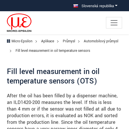
Prejdite priamo na hlavnú navigáciu
Prejdite priamo na obsah
Prejsť na vedľajšiu navigáciu
Slovenská republika
Micro-Epsilon
Aplikace
Průmysl
Automobilový průmysl
Fill level measurement in oil temperature sensors
Fill level measurement in oil
temperature sensors (OTS)
After the oil has been filled by a dispenser machine,
an ILD1420-200 measures the level. If this is less
than 4 mm or if the sensor was not filled at all due to
production errors, it is evaluated as NOK and sorted
from the production line. Since the oil temperature
sensors have a very narrow inner diameter of only 4