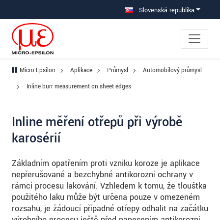
Prejdite priamo na hlavnú navigáciu
Prejdite priamo na obsah
Prejsť na vedľajšiu navigáciu
Slovenská republika
Micro-Epsilon
Aplikace
Průmysl
Automobilový průmysl
Inline burr measurement on sheet edges
Inline měření otřepů při výrobě
karosérií
Základním opatřením proti vzniku koroze je aplikace
nepřerušované a bezchybné antikorozní ochrany v
rámci procesu lakování. Vzhledem k tomu, že tloušťka
použitého laku může být určena pouze v omezeném
rozsahu, je žádoucí případné otřepy odhalit na začátku
výrobního procesu ještě před nanesením antikorozní