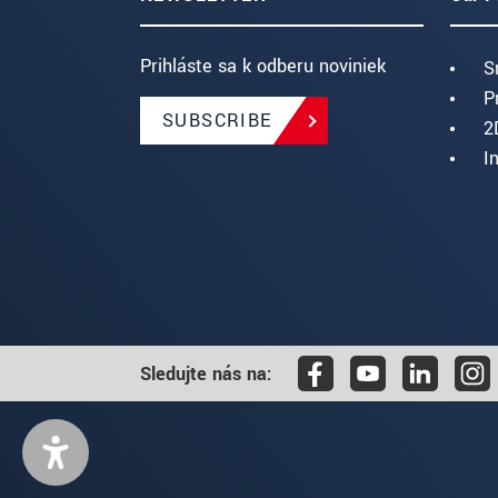
Prihláste sa k odberu noviniek
S
P
SUBSCRIBE
2
I
Sledujte nás na: