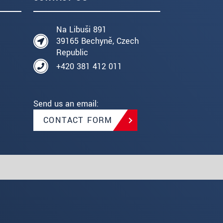
Na Libuši 891
39165 Bechyně, Czech
Republic
+420 381 412 011
Send us an email:
CONTACT FORM