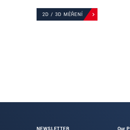
2D / 3D MĚŘENÍ
NEWSLETTER
Our P