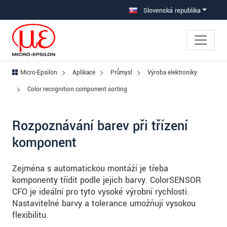
Prejdite priamo na hlavnú navigáciu
Prejdite priamo na obsah
Prejsť na vedľajšiu navigáciu
Slovenská republika
Micro-Epsilon
Aplikace
Průmysl
Výroba elektroniky
Color recognition component sorting
Rozpoznávání barev při třízení
komponent
Zejména s automatickou montáží je třeba
komponenty třídit podle jejich barvy. ColorSENSOR
CFO je ideální pro tyto vysoké výrobní rychlosti.
Nastavitelné barvy a tolerance umožňují vysokou
flexibilitu.