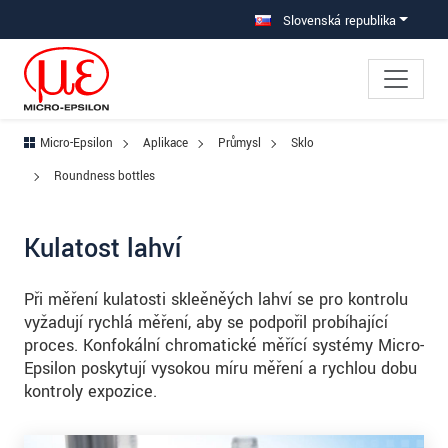
Prejdite priamo na hlavnú navigáciu
Prejdite priamo na obsah
Prejsť na vedľajšiu navigáciu
Slovenská republika
Micro-Epsilon
Aplikace
Průmysl
Sklo
Roundness bottles
Kulatost lahví
Při měření kulatosti skleěněých lahví se pro kontrolu
vyžadují rychlá měření, aby se podpořil probíhající
proces. Konfokální chromatické měřící systémy Micro-
Epsilon poskytují vysokou míru měření a rychlou dobu
kontroly expozice.