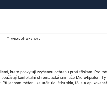
Thickness adhesive layers
liemi, které poskytují zvýšenou ochranu proti třískám. Pro mě
se používají konfokální chromatické snímače Micro-Epsilon. Ty
. Při jednom měření lze určit tloušťku skla, fólie a aplikované