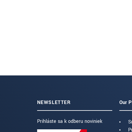
NEWSLETTER
Our P
Prihláste sa k odberu noviniek
S
P