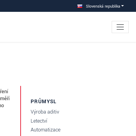
Slovenská republika
ření
 měří
PRŮMYSL
ho
Výroba aditiv
Letectví
Automatizace