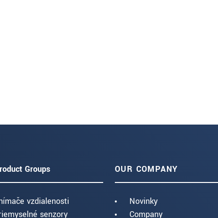
roduct Groups
OUR COMPANY
nímače vzdialenosti
Novinky
riemyselné senzory
Company