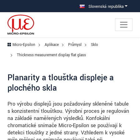
Prejdite priamo na hlavnú navigáciu
Prejdite priamo na obsah
Prejsť na vedľajšiu navigáciu
Slovenská republika
Micro-Epsilon
Aplikace
Průmysl
Sklo
Thickness measurement display flat glass
Planarity a tloušťka displeje a
plochého skla
Pro výrobu displejů jsou požadovány skleněné tabule
s konzistentní tloušťkou. Výrobní proces je regulován
na základě naměřených výsledků. Konfokální
chromatické snímače Micro-Epsilon se používají k
detekci tloušťky z jedné strany. Vzhledem k vysoké
míře měření se snímače používají také při