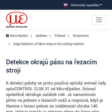
Prejdite priamo na hlavnú navigáciu
Prejdite priamo na obsah
Prejsť na vedľajšiu navigáciu
Slovenská republika
Micro-Epsilon
Aplikace
Průmysl
Strojírenství
Edge detection of fabric strips in the cutting machine
Detekce okrajů pásu na řezacím
stroji
K detekci polohy se proto používá optický snímač řady
optoCONTROL CLSK 31 od MicroEpsilon. Snímač
spolehlivě detekuje začátek role. Je namontován
přímo na jednom z řezacích nožů a rozpozná, když je
tkanina v řezací poloze ze vzdálenosti zhruba 140
mm. Výstup signálu je připojen přímo do řízení přes