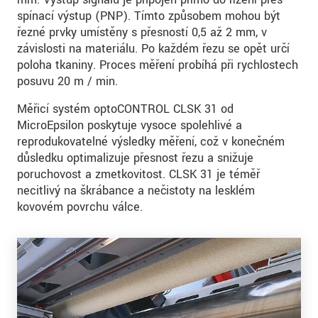
spínací výstup (PNP). Tímto způsobem mohou být
řezné prvky umístěny s přesností 0,5 až 2 mm, v
závislosti na materiálu. Po každém řezu se opět určí
poloha tkaniny. Proces měření probíhá při rychlostech
posuvu 20 m / min.
Měřicí systém optoCONTROL CLSK 31 od
MicroEpsilon poskytuje vysoce spolehlivé a
reprodukovatelné výsledky měření, což v konečném
důsledku optimalizuje přesnost řezu a snižuje
poruchovost a zmetkovitost. CLSK 31 je téměř
necitlivý na škrábance a nečistoty na lesklém
kovovém povrchu válce.