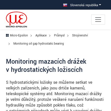
Prejdite priamo na hlavnú navigáciu
Prejdite priamo na obsah
Prejsť na vedľajšiu navigáciu
Slovenská republika
Micro-Epsilon
Aplikace
Průmysl
Strojírenství
Monitoring oil gap hydrostatic bearing
Monitoring mazacích drážek
v hydrostatických ložiscích
S hydrostatickými ložisky se můžeme setkat ve
velkých zařízeních, jako jsou drtiče kamenů,
teleskopické systémy atd. Monitoring mazací drážky
je velmi důležitý, protože veškeré narušení funkčnosti
hydrauliky může způsobit pokles tlaku, což
v extrémních případech může vést k uzavření drážky,