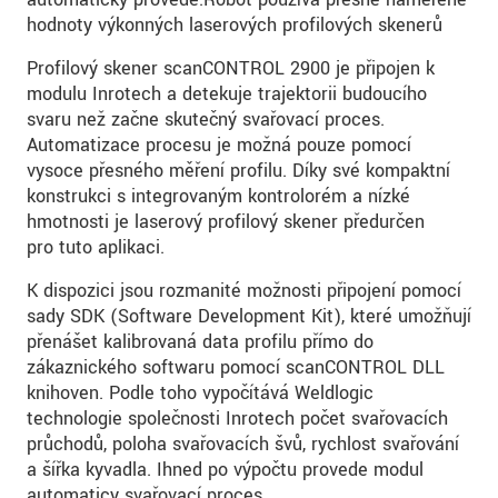
hodnoty výkonných laserových profilových skenerů
Profilový skener scanCONTROL 2900 je připojen k
modulu Inrotech a detekuje trajektorii budoucího
svaru než začne skutečný svařovací proces.
Automatizace procesu je možná pouze pomocí
vysoce přesného měření profilu. Díky své kompaktní
konstrukci s integrovaným kontrolorém a nízké
hmotnosti je laserový profilový skener předurčen
pro tuto aplikaci.
K dispozici jsou rozmanité možnosti připojení pomocí
sady SDK (Software Development Kit), které umožňují
přenášet kalibrovaná data profilu přímo do
zákaznického softwaru pomocí scanCONTROL DLL
knihoven. Podle toho vypočítává Weldlogic
technologie společnosti Inrotech počet svařovacích
průchodů, poloha svařovacích švů, rychlost svařování
a šířka kyvadla. Ihned po výpočtu provede modul
automaticy svařovací proces.