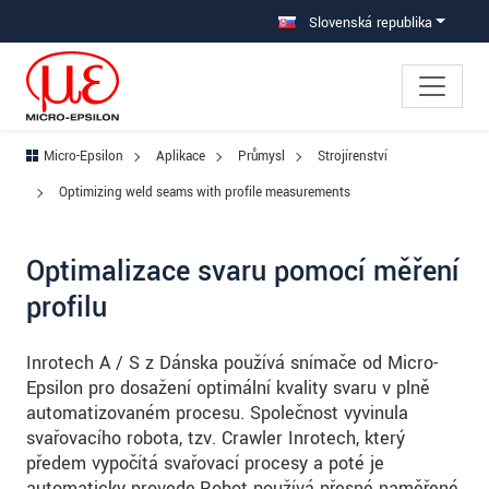
Prejdite priamo na hlavnú navigáciu
Prejdite priamo na obsah
Prejsť na vedľajšiu navigáciu
Slovenská republika
Micro-Epsilon
Aplikace
Průmysl
Strojírenství
Optimizing weld seams with profile measurements
Optimalizace svaru pomocí měření
profilu
Inrotech A / S z Dánska používá snímače od Micro-
Epsilon pro dosažení optimální kvality svaru v plně
automatizovaném procesu. Společnost vyvinula
svařovacího robota, tzv. Crawler Inrotech, který
předem vypočítá svařovací procesy a poté je
automaticky provede.Robot používá přesné naměřené