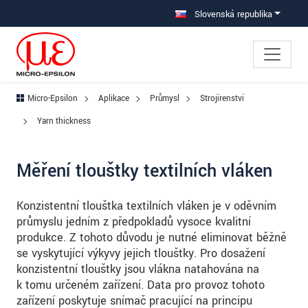
Prejdite priamo na hlavnú navigáciu
Prejdite priamo na obsah
Prejsť na vedľajšiu navigáciu
Slovenská republika
Micro-Epsilon
Aplikace
Průmysl
Strojírenství
Yarn thickness
Měření tloušťky textilních vláken
Konzistentní tloušťka textilních vláken je v oděvním
průmyslu jedním z předpokladů vysoce kvalitní
produkce. Z tohoto důvodu je nutné eliminovat běžně
se vyskytující výkyvy jejich tloušťky. Pro dosažení
konzistentní tloušťky jsou vlákna natahována na
k tomu určeném zařízení. Data pro provoz tohoto
zařízení poskytuje snímač pracující na principu