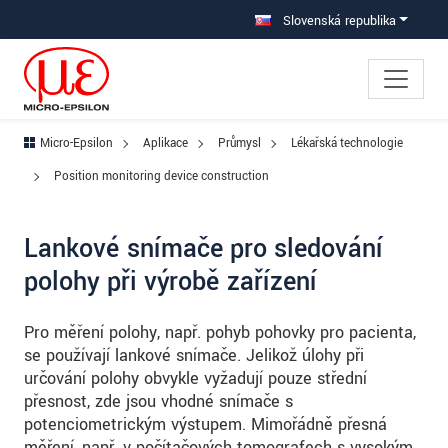
Prejdite priamo na hlavnú navigáciu
Prejdite priamo na obsah
Prejsť na vedľajšiu navigáciu
Slovenská republika
Micro-Epsilon
Aplikace
Průmysl
Lékařská technologie
Position monitoring device construction
Lankové snímače pro sledování
polohy při výrobě zařízení
Pro měření polohy, např. pohyb pohovky pro pacienta,
se používají lankové snímače. Jelikož úlohy při
určování polohy obvykle vyžadují pouze střední
přesnost, zde jsou vhodné snímače s
potenciometrickým výstupem. Mimořádně přesná
měření, např. v počítačových tomografech s vysokým