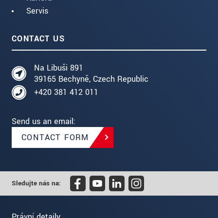
Servis
CONTACT US
Na Libuši 891
39165 Bechyně, Czech Republic
+420 381 412 011
Send us an email:
CONTACT FORM
Sledujte nás na:
Právní detaily