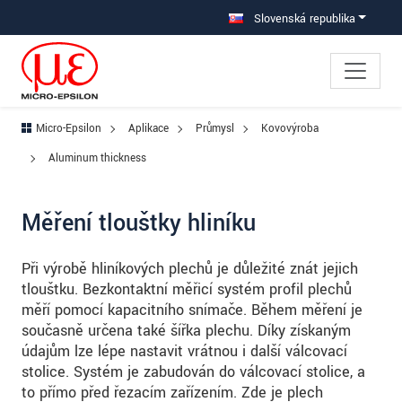
Prejdite priamo na hlavnú navigáciu
Prejdite priamo na obsah
Prejsť na vedľajšiu navigáciu
Slovenská republika
Micro-Epsilon
Aplikace
Průmysl
Kovovýroba
Aluminum thickness
Měření tloušťky hliníku
Při výrobě hliníkových plechů je důležité znát jejich
tloušťku. Bezkontaktní měřicí systém profil plechů
měří pomocí kapacitního snímače. Během měření je
současně určena také šířka plechu. Díky získaným
údajům lze lépe nastavit vrátnou i další válcovací
stolice. Systém je zabudován do válcovací stolice, a
to přímo před řezacím zařízením. Zde je plech