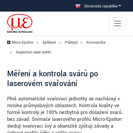
Prejdite priamo na hlavnú navigáciu
Prejdite priamo na obsah
Prejsť na vedľajšiu navigáciu
Slovenská republika
Micro-Epsilon
Aplikace
Průmysl
Kovovýroba
Inspection laser welds
Měření a kontrola svárů po
laserovém svařování
Plně automatické svařovací jednotky se nacházejí v
mnoha průmyslových oblastech. Kontrola kvality ve
formě kontroly je 100% nezbytná pro dosažení svarů
bez závad. Snímače laserového profilu Micro-Epsilon
sledují svařovací švy a okamžitě zjišťují závady a
úplnost profilu šířky a výšky svaru.