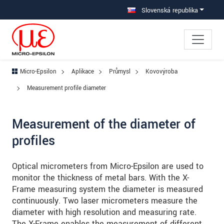
Prejdite priamo na hlavnú navigáciu
Prejdite priamo na obsah
Prejsť na vedľajšiu navigáciu
Slovenská republika
Micro-Epsilon
Aplikace
Průmysl
Kovovýroba
Measurement profile diameter
Measurement of the diameter of
profiles
Optical micrometers from Micro-Epsilon are used to
monitor the thickness of metal bars. With the X-
Frame measuring system the diameter is measured
continuously. Two laser micrometers measure the
diameter with high resolution and measuring rate.
The X-Frame enables the measurement of different