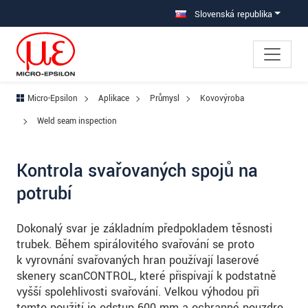
Prejdite priamo na hlavnú navigáciu
Prejdite priamo na obsah
Prejsť na vedľajšiu navigáciu
Slovenská republika
Micro-Epsilon
Aplikace
Průmysl
Kovovýroba
Weld seam inspection
Kontrola svařovaných spojů na
potrubí
Dokonalý svar je základním předpokladem těsnosti
trubek. Během spirálovitého svařování se proto
k vyrovnání svařovaných hran používají laserové
skenery scanCONTROL, které přispívají k podstatně
vyšší spolehlivosti svařování. Velkou výhodou při
tomto použití je odstup 600 mm a ochranné pouzdro