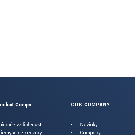
roduct Groups
OUR COMPANY
nímače vzdialenosti
Novinky
riemyselné senzory
Company