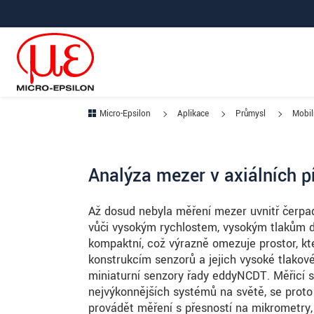
Prejdite priamo na hlavnú navigáciu
Prejdite priamo na obsah
Prejsť na vedľajšiu navigáciu
Micro-Epsilon
Aplikace
Průmysl
Mobil
Analýza mezer v axiálních p
Až dosud nebyla měření mezer uvnitř čerp
vůči vysokým rychlostem, vysokým tlakům d
kompaktní, což výrazně omezuje prostor, kte
konstrukcím senzorů a jejich vysoké tlakové 
miniaturní senzory řady eddyNCDT. Měřicí 
nejvýkonnějších systémů na světě, se prot
provádět měření s přesností na mikrometry,