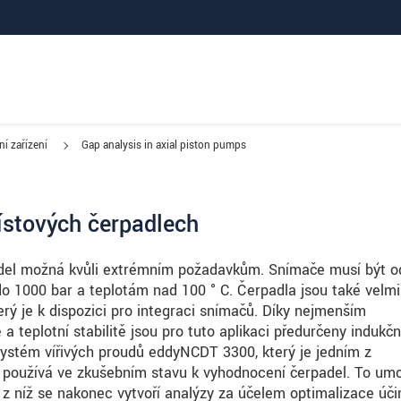
ní zařízení
Gap analysis in axial piston pumps
ístových čerpadlech
adel možná kvůli extrémním požadavkům. Snímače musí být o
o 1000 bar a teplotám nad 100 ° C. Čerpadla jsou také velmi
rý je k dispozici pro integraci snímačů. Díky nejmenším
a teplotní stabilitě jsou pro tuto aplikaci předurčeny indukčn
systém vířivých proudů eddyNCDT 3300, který je jedním z
o používá ve zkušebním stavu k vyhodnocení čerpadel. To um
 z níž se nakonec vytvoří analýzy za účelem optimalizace úči