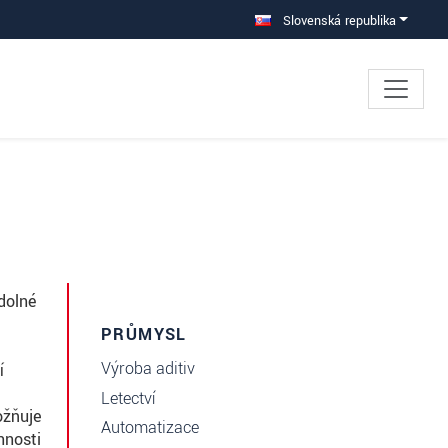
Slovenská republika
dolné
PRŮMYSL
Výroba aditiv
í
Letectví
ožňuje
Automatizace
nnosti