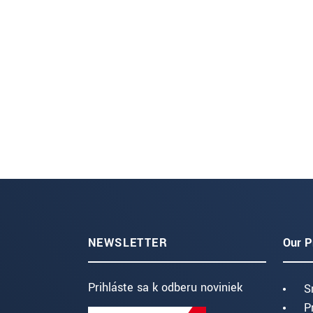
NEWSLETTER
Our P
Prihláste sa k odberu noviniek
S
P