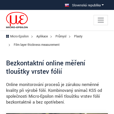
Prejdite priamo na hlavnú navigáciu
Prejdite priamo na obsah
Prejsť na vedľajšiu navigáciu
Slovenská republika
Micro-Epsilon
Aplikace
Průmysl
Plasty
Film layer thickness measurement
Bezkontaktní online měření
tloušťky vrstev fólií
Online monitorování procesů je zárukou neměnné
kvality při výrobě fólií. Kombinovaný snímač KS5 od
společnosti Micro-Epsilon měří tloušťku vrstev fólií
bezkontaktně a bez opotřebení.