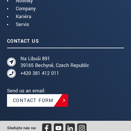
Novinky
Company
Kariéra
Servis
CONTACT US
Na Libuši 891
39165 Bechyně, Czech Republic
+420 381 412 011
Send us an email:
CONTACT FORM
Sledujte nás na: