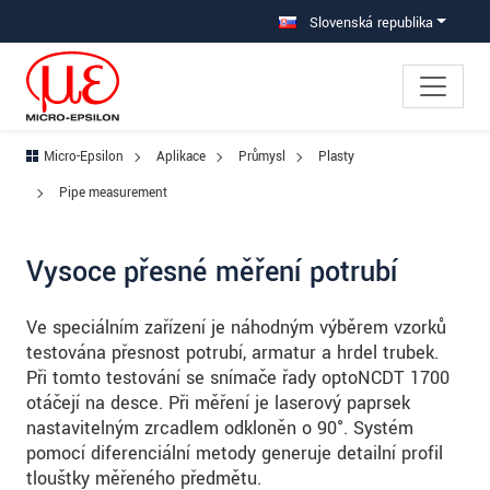
Prejdite priamo na hlavnú navigáciu
Prejdite priamo na obsah
Prejsť na vedľajšiu navigáciu
Slovenská republika
Micro-Epsilon
Aplikace
Průmysl
Plasty
Pipe measurement
Vysoce přesné měření potrubí
Ve speciálním zařízení je náhodným výběrem vzorků
testována přesnost potrubí, armatur a hrdel trubek.
Při tomto testování se snímače řady optoNCDT 1700
otáčejí na desce. Při měření je laserový paprsek
nastavitelným zrcadlem odkloněn o 90°. Systém
pomocí diferenciální metody generuje detailní profil
tloušťky měřeného předmětu.