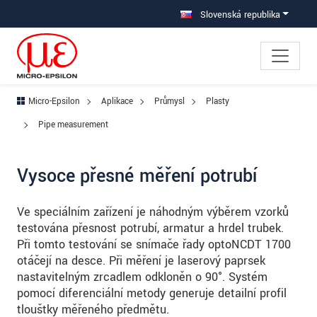
Prejdite priamo na hlavnú navigáciu
Prejdite priamo na obsah
Prejsť na vedľajšiu navigáciu
Slovenská republika
Micro-Epsilon
Aplikace
Průmysl
Plasty
Pipe measurement
Vysoce přesné měření potrubí
Ve speciálním zařízení je náhodným výběrem vzorků
testována přesnost potrubí, armatur a hrdel trubek.
Při tomto testování se snímače řady optoNCDT 1700
otáčejí na desce. Při měření je laserový paprsek
nastavitelným zrcadlem odkloněn o 90°. Systém
pomocí diferenciální metody generuje detailní profil
tloušťky měřeného předmětu.