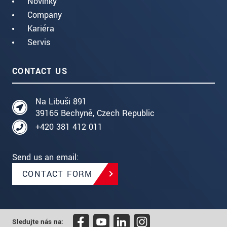
Novinky
Company
Kariéra
Servis
CONTACT US
Na Libuši 891
39165 Bechyně, Czech Republic
+420 381 412 011
Send us an email:
CONTACT FORM
Sledujte nás na: