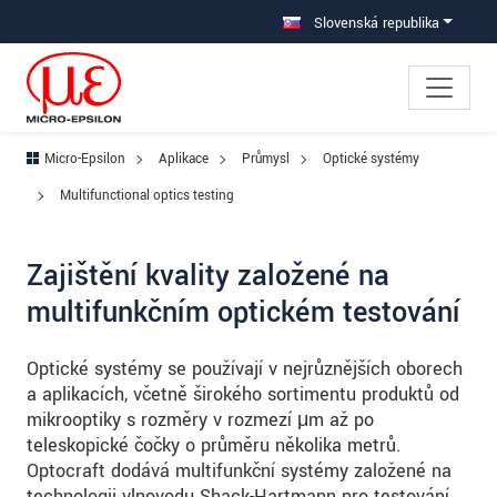
Prejdite priamo na hlavnú navigáciu
Prejdite priamo na obsah
Prejsť na vedľajšiu navigáciu
Slovenská republika
Micro-Epsilon
Aplikace
Průmysl
Optické systémy
Multifunctional optics testing
Zajištění kvality založené na
multifunkčním optickém testování
Optické systémy se používají v nejrůznějších oborech
a aplikacích, včetně širokého sortimentu produktů od
mikrooptiky s rozměry v rozmezí μm až po
teleskopické čočky o průměru několika metrů.
Optocraft dodává multifunkční systémy založené na
technologii vlnovodu Shack-Hartmann pro testování