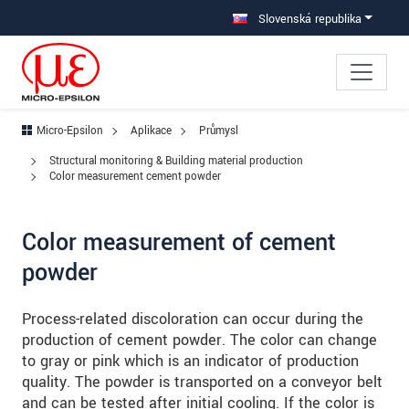
Prejdite priamo na hlavnú navigáciu
Prejdite priamo na obsah
Prejsť na vedľajšiu navigáciu
Slovenská republika
Micro-Epsilon
Aplikace
Průmysl
Structural monitoring & Building material production
Color measurement cement powder
Color measurement of cement
powder
Process-related discoloration can occur during the
production of cement powder. The color can change
to gray or pink which is an indicator of production
quality. The powder is transported on a conveyor belt
and can be tested after initial cooling. If the color is