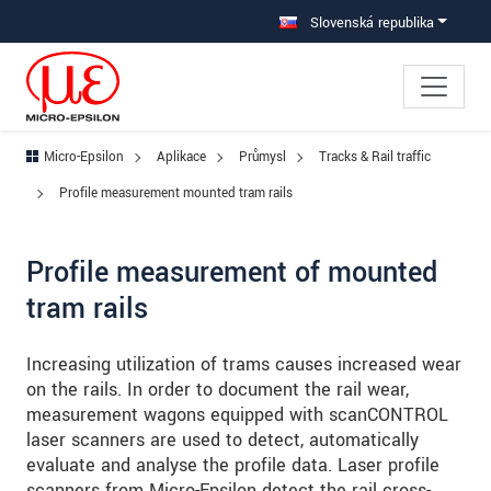
Prejdite priamo na hlavnú navigáciu
Prejdite priamo na obsah
Prejsť na vedľajšiu navigáciu
Slovenská republika
Micro-Epsilon
Aplikace
Průmysl
Tracks & Rail traffic
Profile measurement mounted tram rails
Profile measurement of mounted
tram rails
Increasing utilization of trams causes increased wear
on the rails. In order to document the rail wear,
measurement wagons equipped with scanCONTROL
laser scanners are used to detect, automatically
evaluate and analyse the profile data. Laser profile
scanners from Micro-Epsilon detect the rail cross-