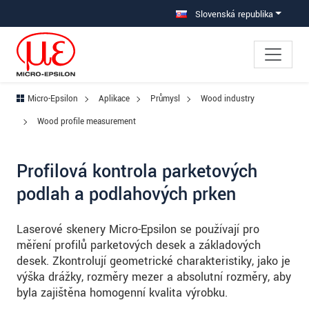
Prejdite priamo na hlavnú navigáciu
Prejdite priamo na obsah
Prejsť na vedľajšiu navigáciu
Slovenská republika
Micro-Epsilon
Aplikace
Průmysl
Wood industry
Wood profile measurement
Profilová kontrola parketových
podlah a podlahových prken
Laserové skenery Micro-Epsilon se používají pro
měření profilů parketových desek a základových
desek. Zkontrolují geometrické charakteristiky, jako je
výška drážky, rozměry mezer a absolutní rozměry, aby
byla zajištěna homogenní kvalita výrobku.