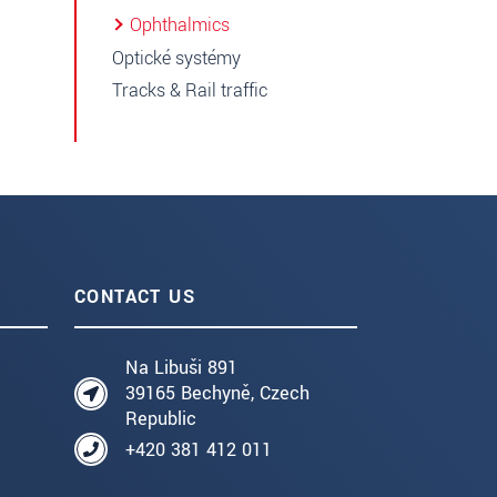
Ophthalmics
Optické systémy
Tracks & Rail traffic
CONTACT US
Na Libuši 891
39165 Bechyně, Czech
Republic
+420 381 412 011