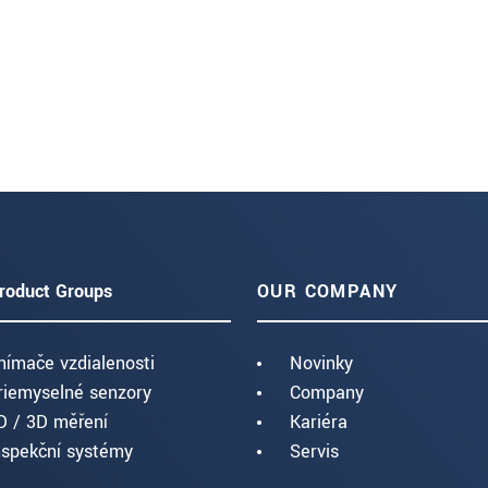
roduct Groups
OUR COMPANY
nímače vzdialenosti
Novinky
riemyselné senzory
Company
D / 3D měření
Kariéra
nspekční systémy
Servis