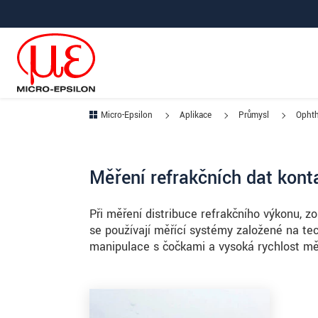
Prejdite priamo na hlavnú navigáciu
Prejdite priamo na obsah
Micro-Epsilon
Aplikace
Průmysl
Ophth
Měření refrakčních dat kont
Při měření distribuce refrakčního výkonu, 
se používají měřící systémy založené na tec
manipulace s čočkami a vysoká rychlost mě