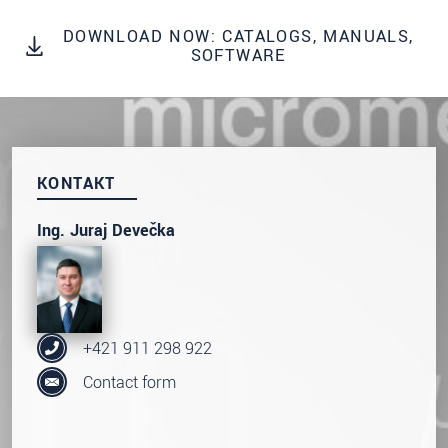
S vašimi údaji zacházíme důvěrně. Přečtěte si
prosím naše
prohlášení o ochraně osobních údajů
DOWNLOAD NOW: CATALOGS, MANUALS,
SOFTWARE
ODOSLAŤ SPRÁVU
KONTAKT
Ing. Juraj Devečka
+421 911 298 922
Contact form