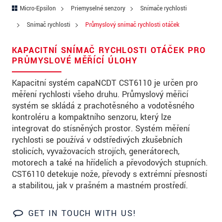
Ulica
Micro-Epsilon
Priemyselné senzory
Snímače rychlosti
PSČ
Snímač rychlosti
Průmyslový snímač rychlosti otáček
Mesto
*
KAPACITNÍ SNÍMAČ RYCHLOSTI OTÁČEK PRO
PRŮMYSLOVÉ MĚŘÍCÍ ÚLOHY
Krajina
*
Kapacitní systém capaNCDT CST6110 je určen pro
Telefon
měření rychlosti všeho druhu. Průmyslový měřicí
systém se skládá z prachotěsného a vodotěsného
E-Mail
*
kontroléru a kompaktního senzoru, který lze
integrovat do stísněných prostor. Systém měření
Vaša správa
*
rychlosti se používá v odstředivých zkušebních
stolicích, vyvažovacích strojích, generátorech,
motorech a také na hřídelích a převodových stupních.
CST6110 detekuje nože, převody s extrémní přesností
Please keep me informed about product
a stabilitou, jak v prašném a mastném prostředí.
innovations by e-mail.
GET IN TOUCH WITH US!
* Povinné informace