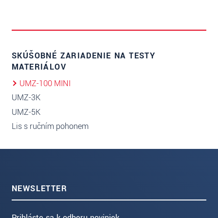
SKÚŠOBNÉ ZARIADENIE NA TESTY
MATERIÁLOV
UMZ-100 MINI
UMZ-3K
UMZ-5K
Lis s ručním pohonem
NEWSLETTER
Prihláste sa k odberu noviniek