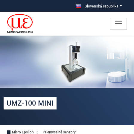
Prejdite priamo na hlavnú navigáciu
Prejdite priamo na obsah
Slovenská republika
UMZ-100 MINI
Micro-Epsilon
Priemyselné senzory