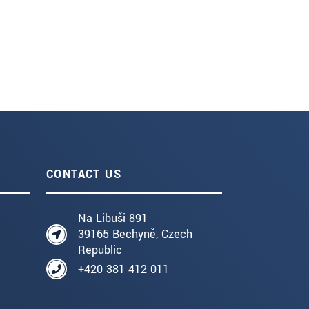
CONTACT US
Na Libuši 891
39165 Bechyně, Czech
Republic
+420 381 412 011