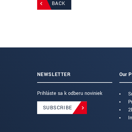
BACK
NEWSLETTER
Our P
Prihláste sa k odberu noviniek
S
P
SUBSCRIBE
2
I