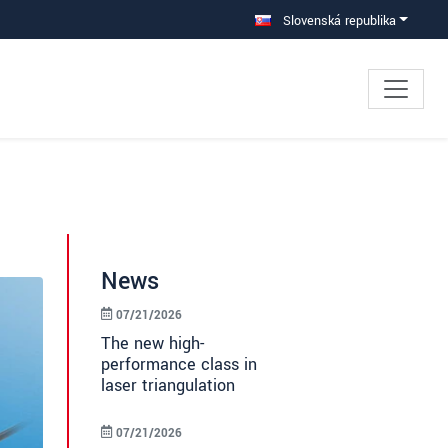
Slovenská republika
News
07/21/2026
The new high-
performance class in
laser triangulation
07/21/2026