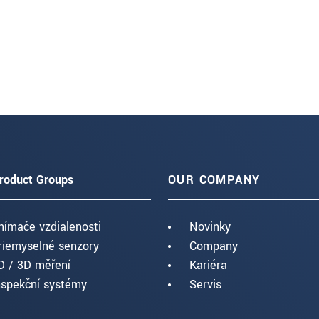
roduct Groups
OUR COMPANY
nímače vzdialenosti
Novinky
riemyselné senzory
Company
D / 3D měření
Kariéra
nspekční systémy
Servis