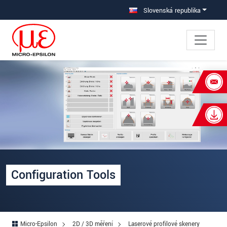
Prejdite priamo na hlavnú navigáciu
Prejdite priamo na obsah
Slovenská republika
×
Ihre Anfrage zu: Konfigurační software
Titul
*
Krstné meno
*
Priezvisko
*
Configuration Tools
Spoločnosť
*
Ulica
Micro-Epsilon
2D / 3D měření
Laserové profilové skenery