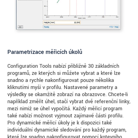
Parametrizace měřicích úkolů
Configuration Tools nabízí přibližně 30 základních
programů, ze kterých si můžete vybrat a které lze
snadno a rychle nakonfigurovat pouze několika
kliknutími myší v profilu. Nastavené parametry a
výsledky se okamžitě zobrazí na obrazovce. Chcete-li
například změřit úhel, stačí vybrat dvě referenční linky,
mezi nimiž se úhel vypočítá. Každý měřicí program
také nabízí možnost vyjmout zajímavé části profilu.
Pro dynamické měřicí úkoly je k dispozici také
individuální dynamické sledování pro každý program,
které lze snadno nakonfigurovat pomocí kotevního