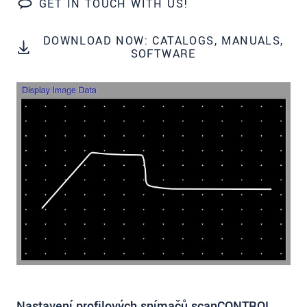
GET IN TOUCH WITH US!
prosím naše
prohlášení o ochraně osobních údajů
DOWNLOAD NOW: CATALOGS, MANUALS,
ODOSLAŤ SPRÁVU
SOFTWARE
Nastavení profilových snímačů scanCONTROL