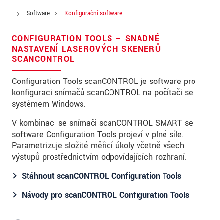
PSČ
Software
Konfigurační software
Mesto
*
CONFIGURATION TOOLS – SNADNÉ
NASTAVENÍ LASEROVÝCH SKENERŮ
Krajina
*
SCANCONTROL
Telefon
Configuration Tools scanCONTROL je software pro
konfiguraci snímačů scanCONTROL na počítači se
E-Mail
*
systémem Windows.
Vaša správa
*
V kombinaci se snímači scanCONTROL SMART se
software Configuration Tools projeví v plné síle.
Parametrizuje složité měřicí úkoly včetně všech
výstupů prostřednictvím odpovídajících rozhraní.
Please keep me informed about product
innovations by e-mail.
Stáhnout scanCONTROL Configuration Tools
Návody pro scanCONTROL Configuration Tools
* Povinné informace
S vašimi údaji zacházíme důvěrně. Přečtěte si