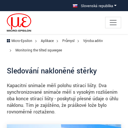
Prejdite priamo na hlavnú navigáciu
Prejdite priamo na obsah
Prejsť na vedľajšiu navigáciu
Slovenská republika
Micro-Epsilon
Aplikace
Průmysl
Výroba aditiv
Monitoring the tilted squeegee
Sledování nakloněné stěrky
Kapacitní snímače měří polohu stírací lišty. Dva
synchronizované snímače měří s vysokým rozlišením
oba konce stírací lišty - poskytují přesné údaje o úhlu
náklonu. Tím je zajištěno, že práškové lože bylo
rovnoměrně roztaženo.