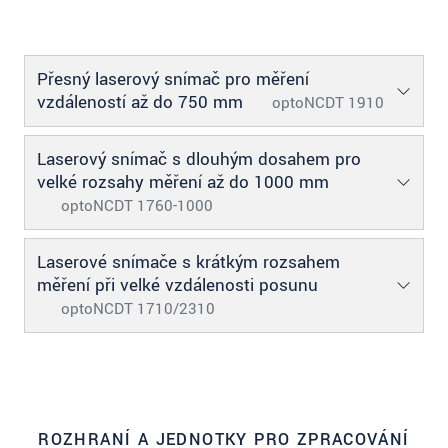
S vašimi údaji zacházíme důvěrně. Přečtěte si
prosím naše
prohlášení o ochraně osobních údajů
Přesný laserový snímač pro měření
ODOSLAŤ SPRÁVU
vzdáleností až do 750 mm
optoNCDT 1910
Laserový snímač s dlouhým dosahem pro
velké rozsahy měření až do 1000 mm
optoNCDT 1760-1000
Laserové snímače s krátkým rozsahem
měření při velké vzdálenosti posunu
optoNCDT 1710/2310
ROZHRANÍ A JEDNOTKY PRO ZPRACOVÁNÍ