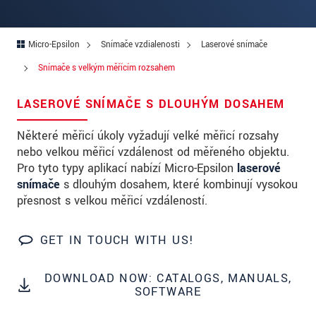
Ulica
PSČ
Micro-Epsilon
Snímače vzdialenosti
Laserové snímače
Mesto
*
Snímače s velkým měřícím rozsahem
Krajina
*
LASEROVÉ SNÍMAČE S DLOUHÝM DOSAHEM
Telefon
Některé měřicí úkoly vyžadují velké měřicí rozsahy
nebo velkou měřicí vzdálenost od měřeného objektu.
E-Mail
*
Pro tyto typy aplikací nabízí Micro-Epsilon
laserové
snímače
s dlouhým dosahem, které kombinují vysokou
Vaša správa
*
přesnost s velkou měřicí vzdáleností.
GET IN TOUCH WITH US!
Please keep me informed about product
innovations by e-mail.
DOWNLOAD NOW: CATALOGS, MANUALS,
SOFTWARE
* Povinné informace